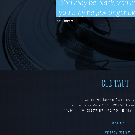
»You may be black, you m
you may be jew or gentile
Mr. Fingers
CONTACT
Daniel Berkenhoff aka DJ 
Eppendorfer Weg 159 · 20253 Ham
Mobil: +49 (0)177 874 92 79 · E-Mail
IMPRINT
PRIVACY POLICY