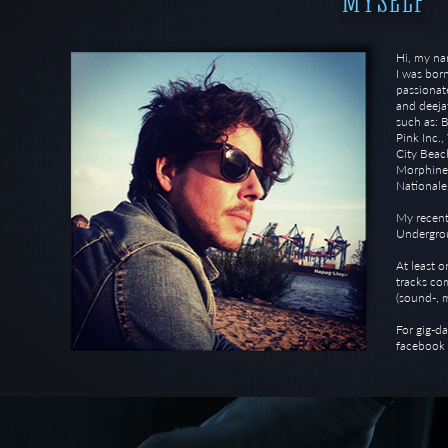
MYSELF
Hi, my na
I was bor
passionate
and deeja
such as: 
Pink Inc.
City Beac
Morphine,
Nationale
My recent
Undergro
At least o
tracks co
(sound-, m
For gig-d
facebook 