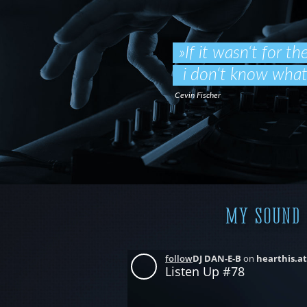
»If it wasn‘t for t
i don‘t know what i
Cevin Fischer
MY SOUND